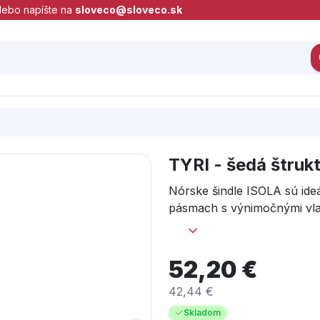
lebo napíšte na
sloveco@sloveco.sk
TYRI - šedá štruk
Nórske šindle ISOLA sú ide
pásmach s výnimočnými vlast
-20°C a bod tečenia cez 95°
52,20 €
42,44 €
Skladom