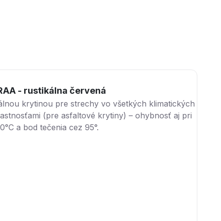
AA - rustikálna červená
álnou krytinou pre strechy vo všetkých klimatických
tnosťami (pre asfaltové krytiny) – ohybnosť aj pri
0°C a bod tečenia cez 95°.