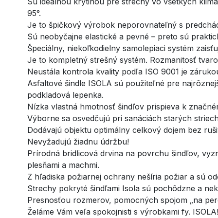
Sú ideálnou krytinou pre strechy vo všetkých klima
95°.
Je to špičkový výrobok neporovnateľný s predchádza
Sú neobyčajne elastické a pevné – preto sú praktic
Špeciálny, niekoľkodielny samolepiaci systém zaisť
Je to kompletný strešný systém. Rozmanitosť tvarov
Neustála kontrola kvality podľa ISO 9001 je záruk
Asfaltové šindle ISOLA sú použiteľné pre najrôznej
podkladová lepenka.
Nízka vlastná hmotnosť šindľov prispieva k značné
Výborne sa osvedčujú pri sanáciách starých striech
Dodávajú objektu optimálny celkový dojem bez ruš
Nevyžadujú žiadnu údržbu!
Prírodná bridlicová drvina na povrchu šindľov, vyz
plesňami a machmi.
Z hľadiska požiarnej ochrany nešíria požiar a sú 
Strechy pokryté šindľami Isola sú pochôdzne a nek
Presnosťou rozmerov, pomocných spojom „na pero a
Želáme Vám veľa spokojnisti s výrobkami fy. ISOLA