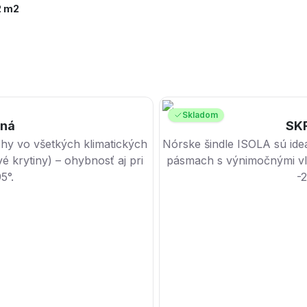
2 m2
Skladom
ená
SKR
chy vo všetkých klimatických
Nórske šindle ISOLA sú ide
 krytiny) – ohybnosť aj pri
pásmach s výnimočnými vlas
5°.
-2