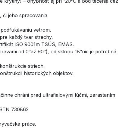
 krytiny) – ohybnosť aj pri -20°C a bod tečenia cez
 či jeho spracovania.
i podfukávaniu vetrom.
pre každý tvar strechy.
ertifikát ISO 9001m TSÚS, EMAS.
úpravami od 0°až 90°), od sklonu 18°nie je potrebná
onštrukcie striech.
nštrukcii historických objektov.
inne chráni pred ultrafialovými lúčmi, zarastaním
, STN 730862
rývačské práce.