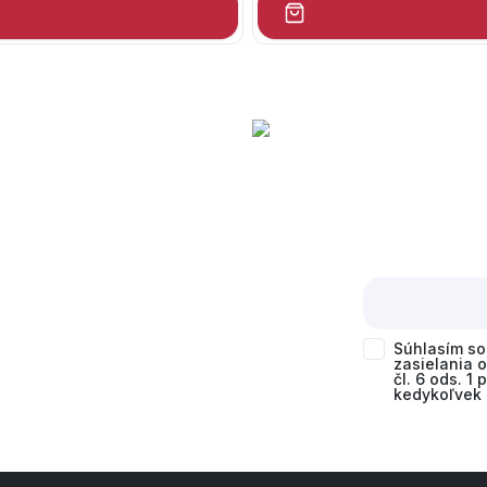
Súhlasím s
zasielania 
čl. 6 ods. 1
kedykoľvek 