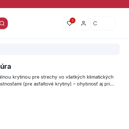
0
túra
álnou krytinou pre strechy vo všetkých klimatických
nosťami (pre asfaltové krytiny) – ohybnosť aj pri
.