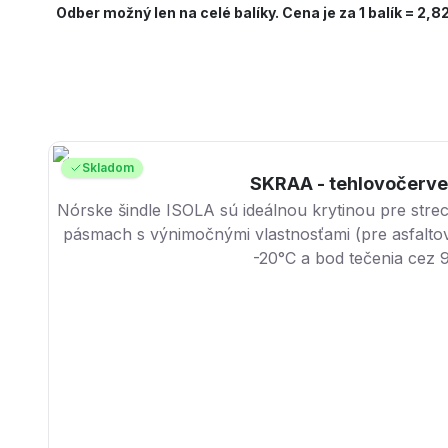
Odber možný len na celé balíky. Cena je za 1 balík = 2,8
Skladom
SKRAA - tehlovočerv
Nórske šindle ISOLA sú ideálnou krytinou pre stre
pásmach s výnimočnými vlastnosťami (pre asfaltové
-20°C a bod tečenia cez 9