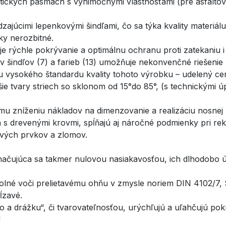
tických pásmach s výnimočnými vlastnosťami (pre asfaltové
júcimi lepenkovými šindľami, čo sa týka kvality materiálu,
ky nerozbitné.
uje rýchle pokrývanie a optimálnu ochranu proti zatekaniu 
 šindľov (7) a farieb (13) umožňuje nekonvenčné riešenie 
ou vysokého štandardu kvality tohoto výrobku – udelený c
šie tvary striech so sklonom od 15°do 85°, (s technickými 
mu zníženiu nákladov na dimenzovanie a realizáciu nosnej k
 s drevenými krovmi, spĺňajú aj náročné podmienky pri reko
ivých prvkov a zlomov.
načujúca sa takmer nulovou nasiakavosťou, ich dlhodobo úč
odolné voči prelietavému ohňu v zmysle noriem DIN 4102/7
ĺzavé.
 drážku“, či tvarovateľnosťou, urýchľujú a uľahčujú pok
!