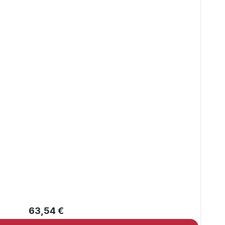
Nórs
pás
63,54 €